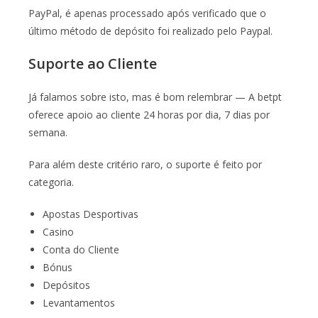
PayPal, é apenas processado após verificado que o
último método de depósito foi realizado pelo Paypal.
Suporte ao Cliente
Já falamos sobre isto, mas é bom relembrar — A betpt
oferece apoio ao cliente 24 horas por dia, 7 dias por
semana.
Para além deste critério raro, o suporte é feito por
categoria.
Apostas Desportivas
Casino
Conta do Cliente
Bónus
Depósitos
Levantamentos