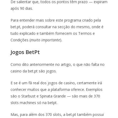
De salientar que, todos os pontos têm prazo — expiram
após 90 dias.
Para entender mais sobre este programa criado pela
bet.pt, poderá consultar na secção do mesmo, onde é
tudo explicado e também fornecem os Termos e
Condições (
muito importante
).
Jogos BetPt
Como dito anteriormente no artigo, o que não falta no
casino da bet.pt são jogos.
E se é um fã real dos jogos de casino, certamente irá
conhecer muitos que a plataforma oferece. Exemplos
são o Starbust e Spinata Grande — são mais de 370
slots machines só na betpt.
Mas, para além dos 370 slots, a bet.pt também possui