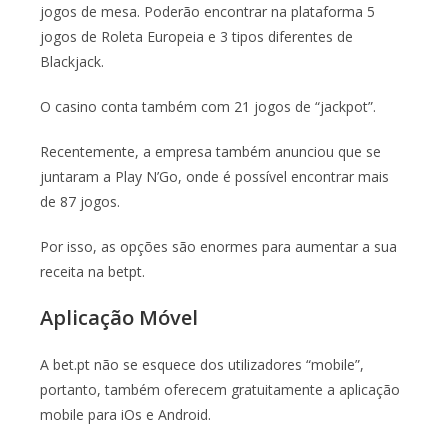
jogos de mesa. Poderão encontrar na plataforma 5
jogos de Roleta Europeia e 3 tipos diferentes de
Blackjack.
O casino conta também com 21 jogos de “jackpot”.
Recentemente, a empresa também anunciou que se
juntaram a Play N’Go, onde é possível encontrar mais
de 87 jogos.
Por isso, as opções são enormes para aumentar a sua
receita na betpt.
Aplicação Móvel
A bet.pt não se esquece dos utilizadores “mobile”,
portanto, também oferecem gratuitamente a aplicação
mobile para iOs e Android.