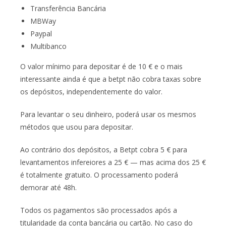
Transferência Bancária
MBWay
Paypal
Multibanco
O valor mínimo para depositar é de 10 € e o mais
interessante ainda é que a betpt não cobra taxas sobre
os depósitos, independentemente do valor.
Para levantar o seu dinheiro, poderá usar os mesmos
métodos que usou para depositar.
Ao contrário dos depósitos, a Betpt cobra 5 € para
levantamentos infereiores a 25 € — mas acima dos 25 €
é totalmente gratuito. O processamento poderá
demorar até 48h.
Todos os pagamentos são processados após a
titularidade da conta bancária ou cartão. No caso do