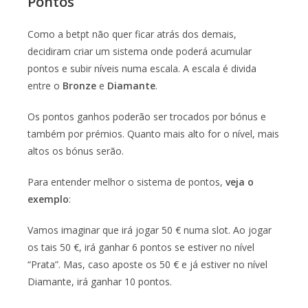
Pontos
Como a betpt não quer ficar atrás dos demais,
decidiram criar um sistema onde poderá acumular
pontos e subir níveis numa escala. A escala é divida
entre o
Bronze
e
Diamante
.
Os pontos ganhos poderão ser trocados por bónus e
também por prémios. Quanto mais alto for o nível, mais
altos os bónus serão.
Para entender melhor o sistema de pontos,
veja o
exemplo
:
Vamos imaginar que irá jogar 50 € numa slot. Ao jogar
os tais 50 €, irá ganhar 6 pontos se estiver no nível
“Prata”. Mas, caso aposte os 50 € e já estiver no nível
Diamante, irá ganhar 10 pontos.