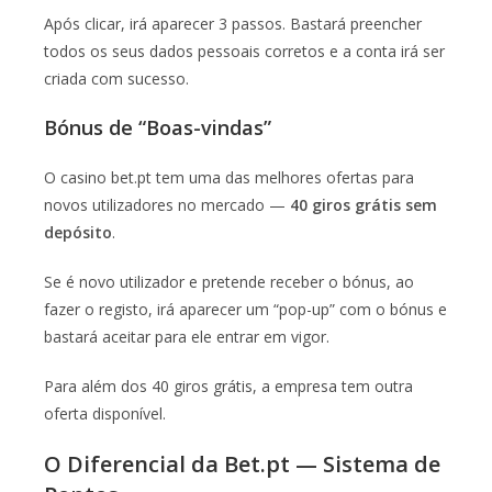
Após clicar, irá aparecer 3 passos. Bastará preencher
todos os seus dados pessoais corretos e a conta irá ser
criada com sucesso.
Bónus de “Boas-vindas”
O casino bet.pt tem uma das melhores ofertas para
novos utilizadores no mercado —
40 giros grátis sem
depósito
.
Se é novo utilizador e pretende receber o bónus, ao
fazer o registo, irá aparecer um “pop-up” com o bónus e
bastará aceitar para ele entrar em vigor.
Para além dos 40 giros grátis, a empresa tem outra
oferta disponível.
O Diferencial da Bet.pt — Sistema de