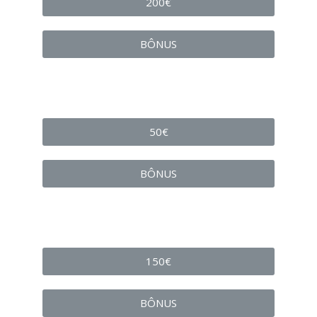
200€
BÔNUS
50€
BÔNUS
150€
BÔNUS