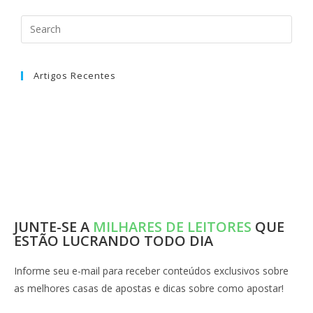
Artigos Recentes
JUNTE-SE A
MILHARES DE LEITORES
QUE
ESTÃO LUCRANDO TODO DIA
Informe seu e-mail para receber conteúdos exclusivos sobre
as melhores casas de apostas e dicas sobre como apostar!